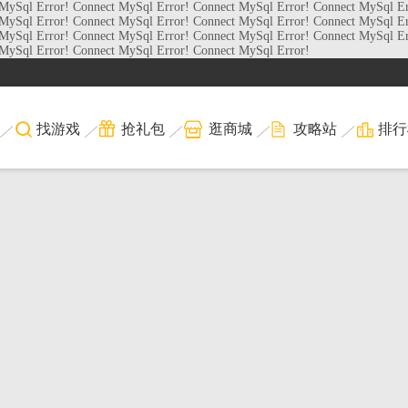
MySql Error! Connect MySql Error! Connect MySql Error! Connect MySql Er
MySql Error! Connect MySql Error! Connect MySql Error! Connect MySql Er
MySql Error! Connect MySql Error! Connect MySql Error! Connect MySql Er
MySql Error! Connect MySql Error! Connect MySql Error!
找游戏
抢礼包
逛商城
攻略站
排行